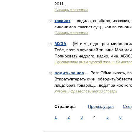
2011 …
Словарь синонимов
таксист
— водила, сшибало, извозчик, 
38
синонимов. таксист сущ., кол во синони
Словарь синонимов
МУЗА
— (М. и м.; в др. греч. мифологи
39
Тебе, поэт, в вечерней тишине Мои меч
Попировать недолго, видно, мне. АБ900
Собственное имя в русской поэзии XX века: 
водить за нос
— Разг. Обманывать, вв
40
Втирать/втереть очки, обводить/обвести 
лица: брат, товарищ… водит за нос ко
Учебный фразеологический словарь
Страницы
←
Предыдущая
Сле
1
2
3
4
5
6