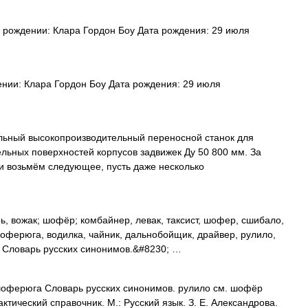
 рождении: Клара Гордон Боу Дата рождения: 29 июля
нии: Клара Гордон Боу Дата рождения: 29 июля
ьный высокопроизводительный переносной станок для
льных поверхностей корпусов задвижек Ду 50 800 мм. За
ьи возьмём следующее, пусть даже несколько
, вожак; шофёр; комбайнер, левак, таксист, шофер, сшибало,
шоферюга, водилка, чайник, дальнобойщик, драйвер, рулило,
к Словарь русских синонимов.&#8230; …
оферюга Словарь русских синонимов. рулило см. шофёр
ктический справочник. М.: Русский язык. З. Е. Александрова.