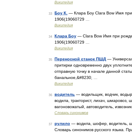
Википедия
Боу К.
— Клара Боу Clara Bow Имя при
33
1906(19060729 …
Википедия
Клара Боу
— Clara Bow Имя при рожде
34
1906(19060729 …
Википедия
Переносной станок ПШД
— Универсал
35
притирки одновременно двух уплотните
отправную точку в начале данной стат
банальное,&#8230; …
Википедия
водитель
— водильщик, водчик, водырь
36
водила, тракторист, лихач, шмаровоз, 
вагоновожатый, автоводитель, извозни
Словарь синонимов
рулило
— водила, шофер, водитель, ш
37
Словарь синонимов русского языка. Пра