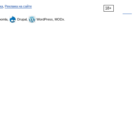
ка
,
Реклама на сайте
18+
omla,
Drupal,
WordPress, MODx.