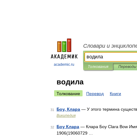
Словари и энциклоп
academic.ru
Толкования
Переводы
водила
Толкование
Перевод
Книги
Боу, Клара
— У этого термина существу
31
Википедия
Боу Клара
— Клара Боу Clara Bow Имя
32
1906(19060729 …