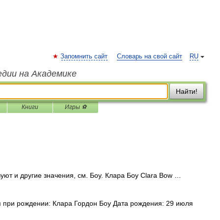
Запомнить сайт
Словарь на свой сайт
RU
едии на Академике
Найти!
Книги
Игры ⚽
ют и другие значения, см. Боу. Клара Боу Clara Bow …
 при рождении: Клара Гордон Боу Дата рождения: 29 июля