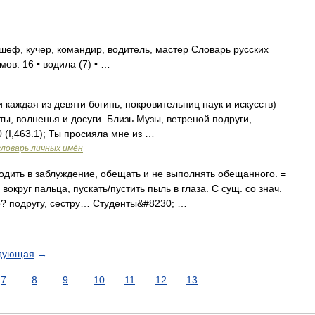
шеф, кучер, командир, водитель, мастер Словарь русских
мов: 16 • водила (7) • …
и каждая из девяти богинь, покровительниц наук и искусств)
ты, волненья и досуги. Близь Музы, ветреной подруги,
 (I,463.1); Ты просияла мне из …
словарь личных имён
одить в заблуждение, обещать и не выполнять обещанного. =
вокруг пальца, пускать/пустить пыль в глаза. С сущ. со знач.
го? подругу, сестру… Студенты&#8230; …
дующая
→
7
8
9
10
11
12
13